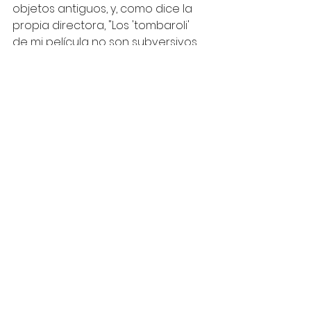
objetos antiguos, y, como dice la 
propia directora, "Los 'tombaroli' 
de mi película no son subversivos, 
no son héroes, son el producto 
perfecto del capitalismo, los hijos 
sanos de un sistema enfermo". 
En contraste con estos personajes, 
Rohrwacher presenta a un grupo 
de mujeres que intenta levantar 
una comunidad utópica en la 
antigua estación de tren del lugar, 
creando un contraste entre la 
explotación y la posibilidad de 
transformación social.
A través de esta obra, Rohrwacher 
plantea la pregunta: 
¿Qué hubiera 
pasado si la civilización etrusca 