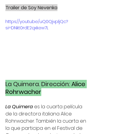
Trailer de Soy Nevenka
https://youtu.be/uQ0QjvpljQc?
si=DNkt0rdE2qxkew7L
La Quimera. Dirección: 
Alice 
Rohrwacher
La Quimera
 es la cuarta película 
de la directora italiana Alice 
Rohrwacher. También la cuarta en 
la que participa en el Festival de 