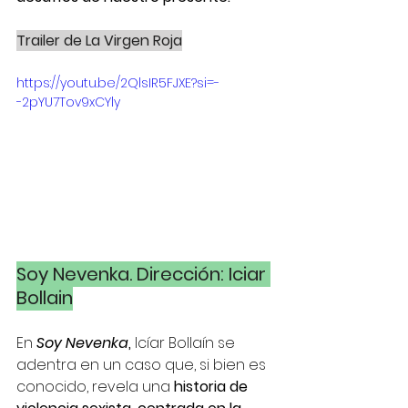
Trailer de La Virgen Roja
https://youtu.be/2QlsIR5FJXE?si=-
-2pYU7Tov9xCYly
Soy Nevenka. Dirección: Iciar 
Bollain
En 
Soy Nevenka
,
 Icíar Bollaín se 
adentra en un caso que, si bien es 
conocido, revela una 
historia de 