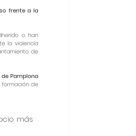
 frente a la 
herido o han 
 la violencia 
untamiento de 
 de Pamplona
a formación de 
ocio más 