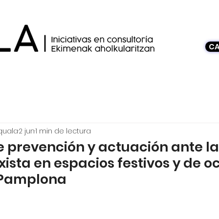
CA
quala
2 jun
1 min de lectura
e prevención y actuación ante la
xista en espacios festivos y de o
 Pamplona