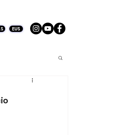
S
EUS
cio