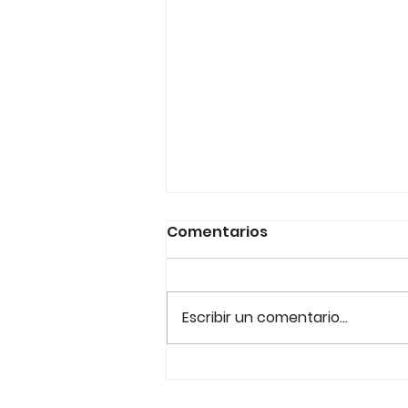
Comentarios
Escribir un comentario...
Con motivo del 28J- Día
del Orgullo LGTBI+,