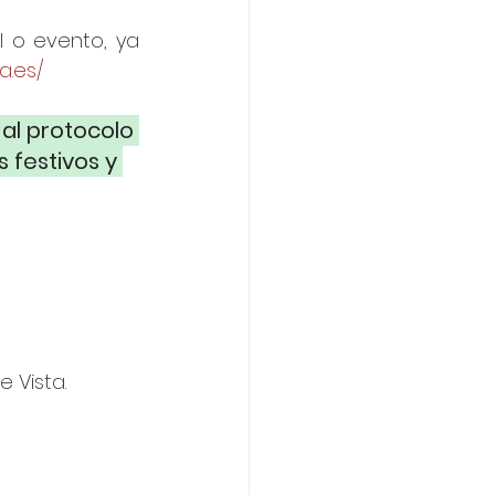
l o evento, ya 
a.es/
al protocolo 
 festivos y 
e Vista.