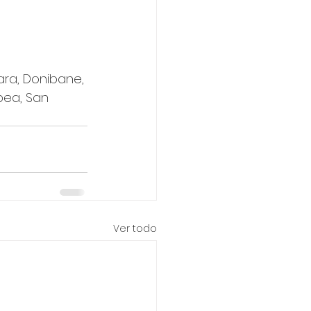
gara, Donibane, 
apea, San 
Ver todo