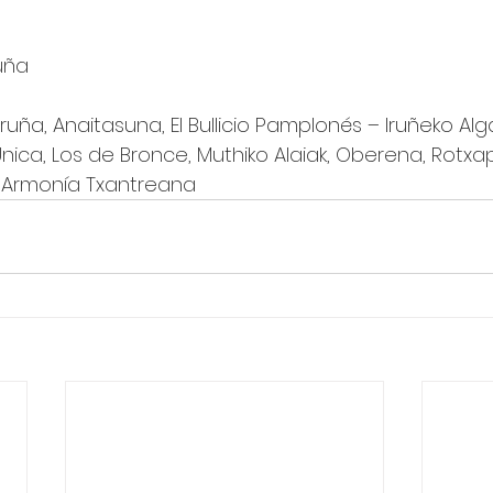
uña
Iruña, Anaitasuna, El Bullicio Pamplonés – Iruñeko Al
 La Única, Los de Bronce, Muthiko Alaiak, Oberena, Rotx
, Armonía Txantreana