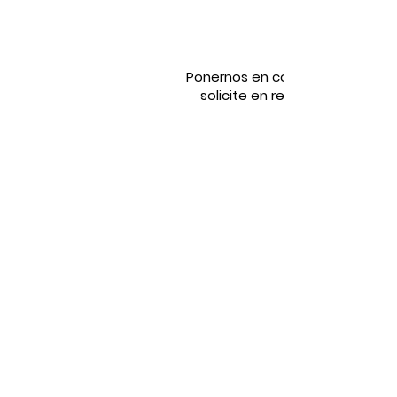
Ponernos en contacto con la pe
solicite en respuesta a cualqu
Tienes derecho a acceder, rectifi
como otros derechos, como se
Equala Iniciativas - Equala Ekimenak
Calle Zabalgaina kalea, 5, of. 4. 31180