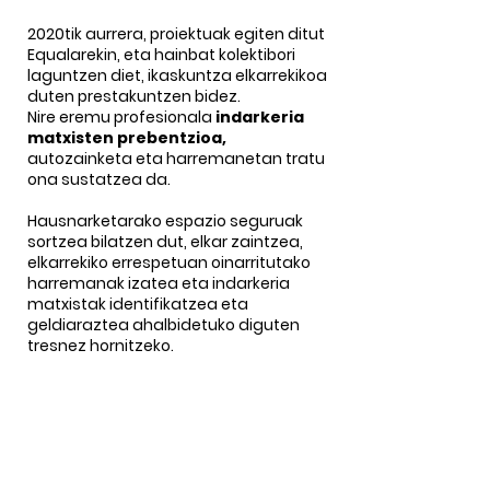
2020tik aurrera, proiektuak egiten ditut
Equalarekin, eta hainbat kolektibori
laguntzen diet, ikaskuntza elkarrekikoa
duten prestakuntzen bidez.
Nire eremu profesionala
indarkeria
matxisten prebentzioa,
autozainketa eta harremanetan tratu
ona sustatzea da.
Hausnarketarako espazio seguruak
sortzea bilatzen dut, elkar zaintzea,
elkarrekiko errespetuan oinarritutako
harremanak izatea eta indarkeria
matxistak identifikatzea eta
geldiaraztea ahalbidetuko diguten
tresnez hornitzeko.
Nire ustez, hezkuntza giltza da gure
errealitatea eraldatzeko eta
diskriminaziorik gabeko inguruneak
eraikitzeko, berdintasunezkoagoak eta
askotarikoagoak.