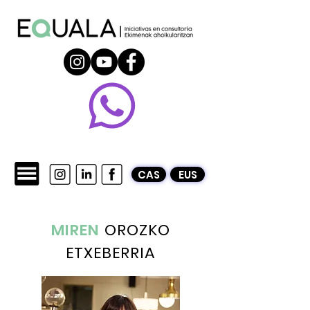
LGTBI+ PLANAK
CAS
EUS
MIREN
OROZKO
ETXEBERRIA