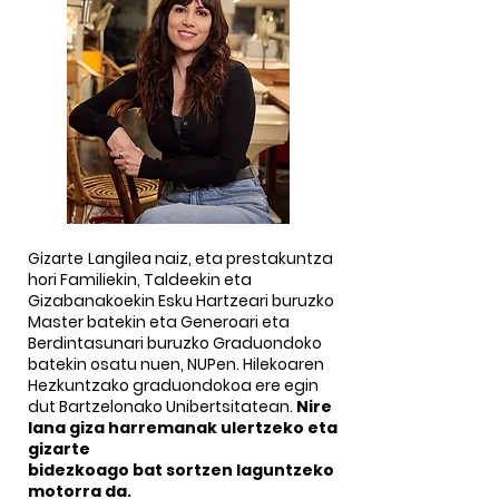
Gizarte Langilea
naiz, eta prestakuntza
hori Familiekin, Taldeekin eta
Gizabanakoekin Esku Hartzeari buruzko
Master batekin eta Generoari eta
Berdintasunari buruzko Graduondoko
batekin osatu nuen, NUPen. Hilekoaren
Hezkuntzako graduondokoa ere egin
dut Bartzelonako Unibertsitatean.
Nire
lana giza harremanak ulertzeko eta
gizarte
bidezkoago bat sortzen laguntzeko
motorra da.