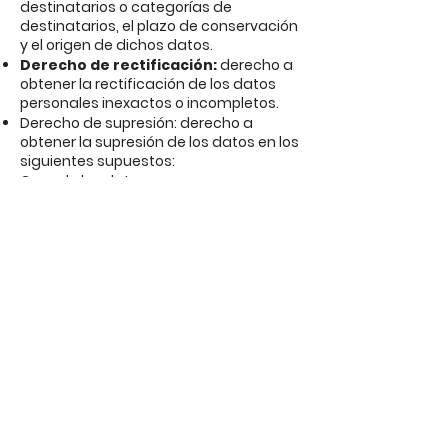
destinatarios o categorías de
destinatarios, el plazo de conservación
y el origen de dichos datos.
Derecho de rectificación:
derecho a
obtener la rectificación de los datos
personales inexactos o incompletos.
Derecho de supresión: derecho a
obtener la supresión de los datos en los
siguientes supuestos:
Cuando los datos ya no sean
necesarios para la finalidad para la
cual fueron recabados
Cuando la persona titular de los
mismos retire el consentimiento
Cuando la persona interesada se
oponga al tratamiento
Cuando deban suprimirse en
cumplimiento de una obligación legal
Cuando los datos se hayan obtenido
en virtud de un servicio de sociedad de
la información en base a lo dispuesto
en el art. 8 apdo. 1 del RGPD.
Derecho de oposición:
derecho a