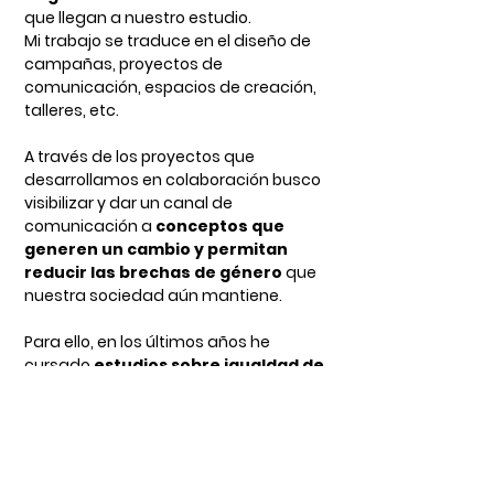
que llegan a nuestro estudio.
Mi trabajo se traduce en el diseño de
campañas, proyectos de
comunicación, espacios de creación,
talleres, etc.
A través de los proyectos que
desarrollamos en colaboración busco
visibilizar y dar un canal de
comunicación a
conceptos que
generen un cambio y permitan
reducir las brechas de género
que
nuestra sociedad aún mantiene.
Para ello, en los últimos años he
cursado
estudios sobre igualdad de
género y violencia de género
(U.
Nebrija),
Los lenguajes que propongo en los
proyectos con Equala Iniciativas parten