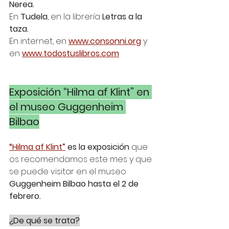
Nerea.
En 
Tudela
, en la librería 
Letras a la 
taza.
En internet, en 
www.consonni.org
 y 
en 
www.todostuslibros.com
Exposición “Hilma af Klint” en 
el museo Guggenheim 
Bilbao
“Hilma af Klint”
 es la exposición
 que 
os recomendamos este mes y que 
se puede visitar en el museo 
Guggenheim Bilbao hasta el 2 de 
febrero.
¿De qué se trata?