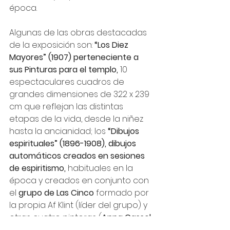
época.
Algunas de las obras destacadas 
de la exposición son: 
“Los Diez 
Mayores” (1907) perteneciente a 
sus Pinturas para el templo,
 10 
espectaculares cuadros de 
grandes dimensiones de 322 x 239 
cm que reflejan las distintas 
etapas de la vida, desde la niñez 
hasta la ancianidad; los 
“Dibujos 
espirituales” (1896-1908), dibujos 
automáticos creados en sesiones 
de espiritismo,
 habituales en la 
época y creados en conjunto con 
el 
grupo de Las Cinco
 formado por 
la propia Af Klint (líder del grupo) y 
otras cuatro pintoras (
Anna Cassel, 
Cornelia Cederberg, Sigrid Hedman 