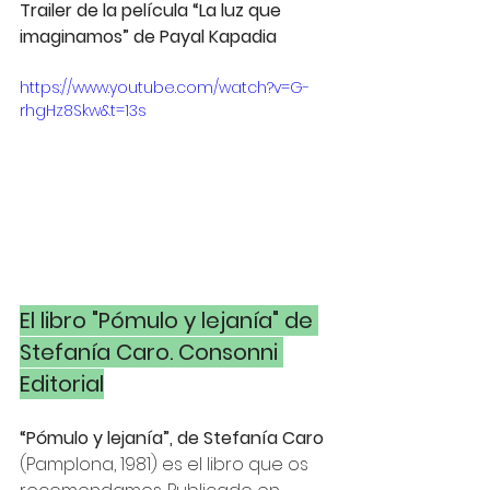
Trailer de la película “La luz que 
imaginamos” de Payal Kapadia
https://www.youtube.com/watch?v=G-
rhgHz8Skw&t=13s
El libro "Pómulo y lejanía" de 
Stefanía Caro. Consonni 
Editorial
“Pómulo y lejanía”, de Stefanía Caro
(Pamplona, 1981) es el libro que os 