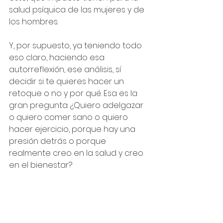
salud psíquica de las mujeres y de 
los hombres. 
Y, por supuesto, ya teniendo todo 
eso claro, haciendo esa 
autorreflexión, ese análisis, sí 
decidir si te quieres hacer un 
retoque o no y por qué. Esa es la 
gran pregunta: ¿Quiero adelgazar 
o quiero comer sano o quiero 
hacer ejercicio, porque hay una 
presión detrás o porque 
realmente creo en la salud y creo 
en el bienestar?
¿Sabes qué pasa? Que como 
somos seres sociales, estamos 
influenciados por el entorno. 